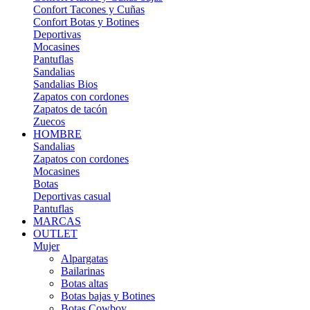
Confort Tacones y Cuñas
Confort Botas y Botines
Deportivas
Mocasines
Pantuflas
Sandalias
Sandalias Bios
Zapatos con cordones
Zapatos de tacón
Zuecos
HOMBRE
Sandalias
Zapatos con cordones
Mocasines
Botas
Deportivas casual
Pantuflas
MARCAS
OUTLET
Mujer
Alpargatas
Bailarinas
Botas altas
Botas bajas y Botines
Botas Cowboy