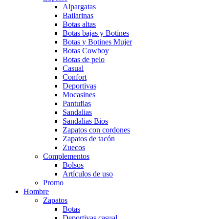
Alpargatas
Bailarinas
Botas altas
Botas bajas y Botines
Botas y Botines Mujer
Botas Cowboy
Botas de pelo
Casual
Confort
Deportivas
Mocasines
Pantuflas
Sandalias
Sandalias Bios
Zapatos con cordones
Zapatos de tacón
Zuecos
Complementos
Bolsos
Artículos de uso
Promo
Hombre
Zapatos
Botas
Deportivas casual