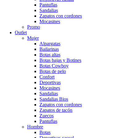
Pantuflas
Sandalias
Zapatos con cordones
Mocasines
Promo
Outlet
Mujer
Alpargatas
Bailarinas
Botas altas
Botas bajas y Botines
Botas Cowboy
Botas de pelo
Confort
Deportivas
Mocasines
Sandalias
Sandalias Bios
Zapatos con cordones
Zapatos de tacón
Zuecos
Pantuflas
Hombre
Botas
Deportivas casual